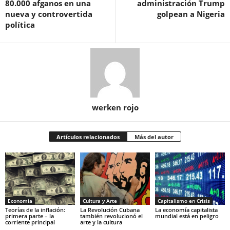
80.000 afganos en una
administración Trump
nueva y controvertida
golpean a Nigeria
política
werken rojo
Artículos relacionados
Más del autor
Economía
Cultura y Arte
Capitalismo en Crisis
Teorías de la inflación:
La Revolución Cubana
La economía capitalista
primera parte – la
también revolucionó el
mundial está en peligro
corriente principal
arte y la cultura