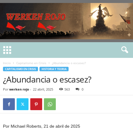
Inicio
Capitalismo en Crisis
¿Abundancia o escasez?
CAPITALISMO EN CRISIS
HISTORIA Y TEORIA
¿Abundancia o escasez?
Por
werken rojo
-
22 abril, 2025
563
0
Por Michael Roberts, 21 de abril de 2025