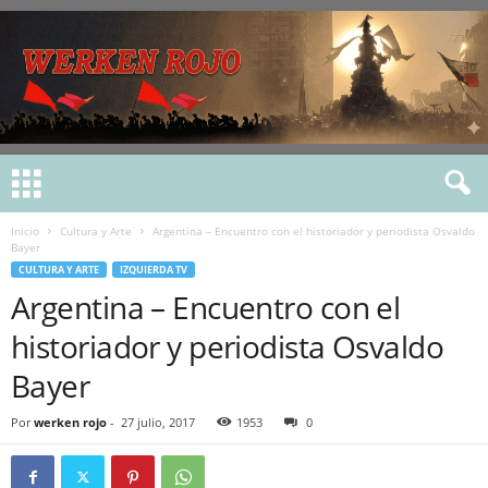
Inicio
Cultura y Arte
Argentina – Encuentro con el historiador y periodista Osvaldo
Bayer
CULTURA Y ARTE
IZQUIERDA TV
Argentina – Encuentro con el
historiador y periodista Osvaldo
Bayer
Por
werken rojo
-
27 julio, 2017
1953
0