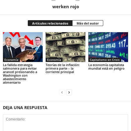
werken rojo
Artículos relacionados
Más del autor
Economía
Economía
Capitalismo en Crisis
La fallida estrategia
Teorías de la inflación:
La economía capitalista
salmonera para evitar
primera parte – la
mundial está en peligro
arancel presionando a
corriente principal
Washington con
abastecimiento
alimentario
DEJA UNA RESPUESTA