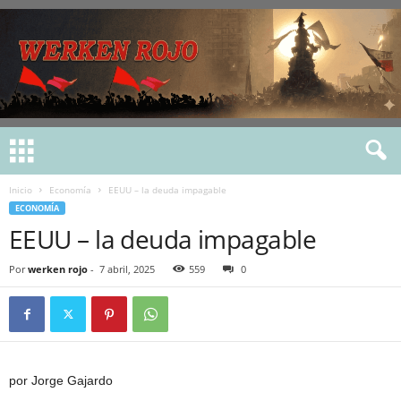
Inicio
Economía
EEUU – la deuda impagable
ECONOMÍA
EEUU – la deuda impagable
Por
werken rojo
-
7 abril, 2025
559
0
por Jorge Gajardo