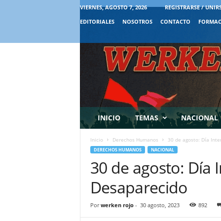
VIERNES, AGOSTO 7, 2026
REGISTRARSE / UNIR
EDITORIALES
NOSOTROS
CONTACTO
FORMAC
INICIO
TEMAS
NACIONAL
Inicio
Derechos Humanos
30 de agosto: Día Int
DERECHOS HUMANOS
NACIONAL
30 de agosto: Día 
Desaparecido
Por
werken rojo
-
30 agosto, 2023
892