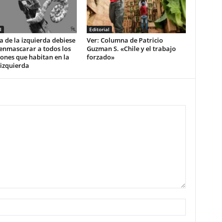
l
Editorial
a de la izquierda debiese
Ver: Columna de Patricio
enmascarar a todos los
Guzman S. «Chile y el trabajo
ones que habitan en la
forzado»
izquierda