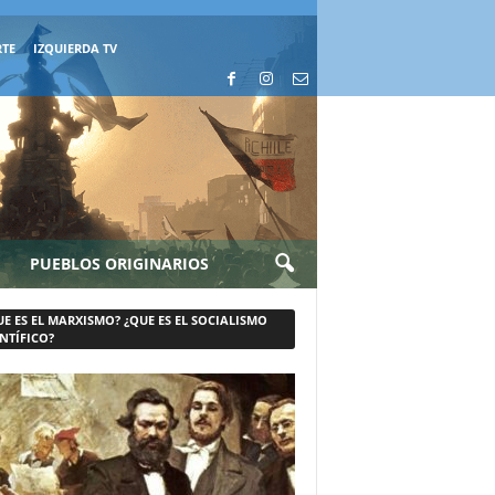
RTE
IZQUIERDA TV
PUEBLOS ORIGINARIOS
UE ES EL MARXISMO? ¿QUE ES EL SOCIALISMO
NTÍFICO?