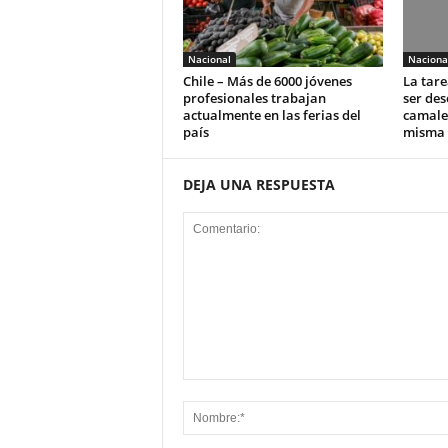
Nacional
Naciona
Chile – Más de 6000 jóvenes
La tare
profesionales trabajan
ser des
actualmente en las ferias del
camale
país
misma 
DEJA UNA RESPUESTA