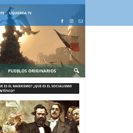
RTE
IZQUIERDA TV
PUEBLOS ORIGINARIOS
UE ES EL MARXISMO? ¿QUE ES EL SOCIALISMO
NTÍFICO?