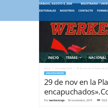
SÁBADO, AGOSTO 8, 2026
REGISTRARSE / UNIR
EDITORIALES
NOSOTROS
CONTACTO
FORMAC
INICIO
TEMAS
NACIONAL
Inicio
Uncategorized
29 de nov en la Plaza de l
UNCATEGORIZED
29 de nov en la Pl
encapuchados».Co
Por
werkenrojo
-
30 noviembre, 2019
1023