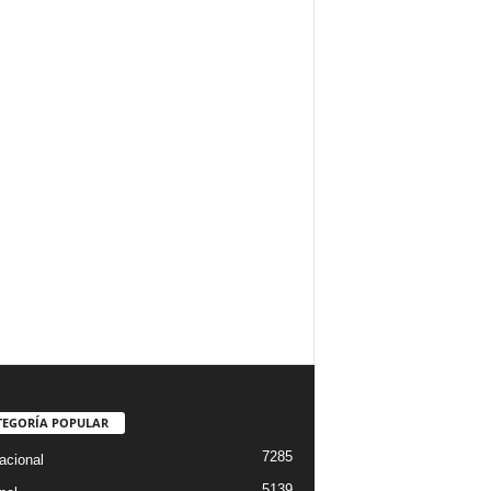
TEGORÍA POPULAR
7285
acional
5139