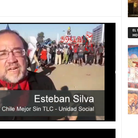
EL
HO