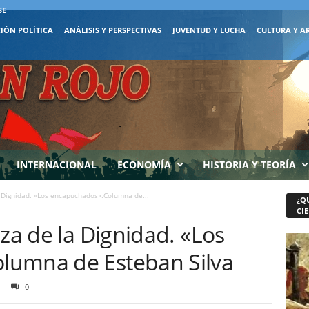
SE
IÓN POLÍTICA
ANÁLISIS Y PERSPECTIVAS
JUVENTUD Y LUCHA
CULTURA Y A
INTERNACIONAL
ECONOMÍA
HISTORIA Y TEORÍA
a Dignidad. «Los encapuchados».Columna de...
¿Q
CIE
aza de la Dignidad. «Los
lumna de Esteban Silva
0