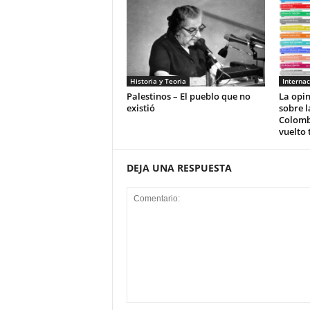
Historia y Teoria
Internac
Palestinos – El pueblo que no
La opi
existió
sobre l
Colomb
vuelto 
DEJA UNA RESPUESTA