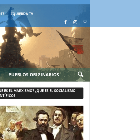
RTE
IZQUIERDA TV
PUEBLOS ORIGINARIOS
UE ES EL MARXISMO? ¿QUE ES EL SOCIALISMO
NTÍFICO?