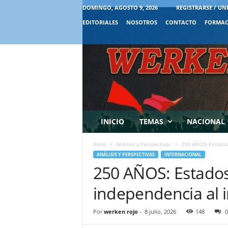
DOMINGO, AGOSTO 9, 2026
REGISTRARSE / UN
EDITORIALES
NOSOTROS
CONTACTO
FORMAC
INICIO
TEMAS
NACIONAL
Inicio
Análisis y Perspectivas
250 AÑOS: Estados 
ANÁLISIS Y PERSPECTIVAS
INTERNACIONAL
250 AÑOS: Estados
independencia al i
Por
werken rojo
-
8 julio, 2026
148
0