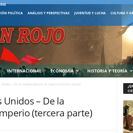
IRSE
IÓN POLÍTICA
ANÁLISIS Y PERSPECTIVAS
JUVENTUD Y LUCHA
CULTURA Y A
INTERNACIONAL
ECONOMÍA
HISTORIA Y TEORÍA
Unidos – De la independencia al imperio (tercera parte)
¿Q
CIE
 Unidos – De la
mperio (tercera parte)