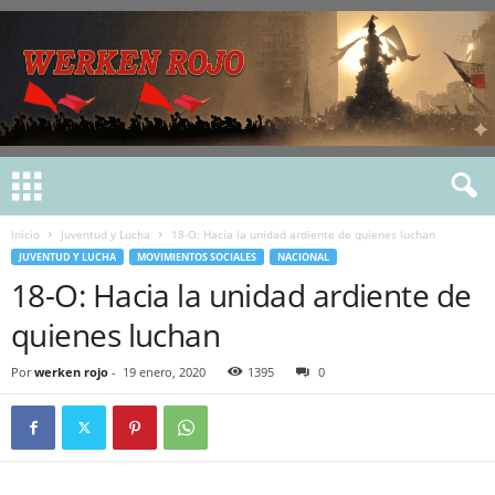
Inicio
Juventud y Lucha
18-O: Hacia la unidad ardiente de quienes luchan
JUVENTUD Y LUCHA
MOVIMIENTOS SOCIALES
NACIONAL
18-O: Hacia la unidad ardiente de
quienes luchan
Por
werken rojo
-
19 enero, 2020
1395
0