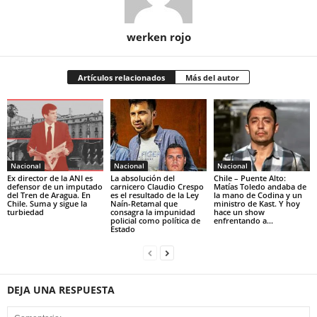
werken rojo
Artículos relacionados
Más del autor
Nacional
Nacional
Nacional
Ex director de la ANI es
La absolución del
Chile – Puente Alto:
defensor de un imputado
carnicero Claudio Crespo
Matías Toledo andaba de
del Tren de Aragua. En
es el resultado de la Ley
la mano de Codina y un
Chile. Suma y sigue la
Naín-Retamal que
ministro de Kast. Y hoy
turbiedad
consagra la impunidad
hace un show
policial como política de
enfrentando a...
Estado
DEJA UNA RESPUESTA