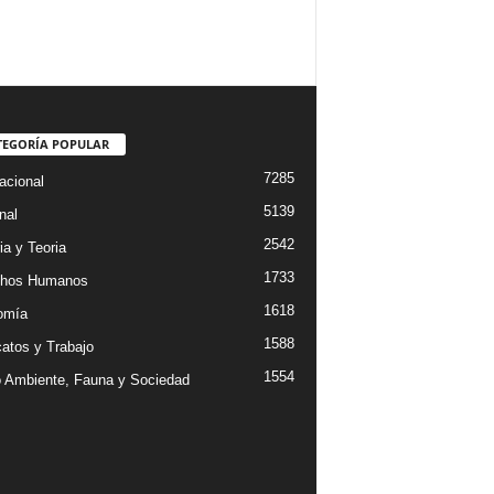
TEGORÍA POPULAR
7285
acional
5139
nal
2542
ia y Teoria
1733
chos Humanos
1618
omía
1588
catos y Trabajo
1554
 Ambiente, Fauna y Sociedad