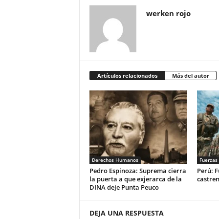
werken rojo
Artículos relacionados
Más del autor
Derechos Humanos
Fuerzas
Pedro Espinoza: Suprema cierra
Perú: F
la puerta a que exjerarca de la
castre
DINA deje Punta Peuco
DEJA UNA RESPUESTA