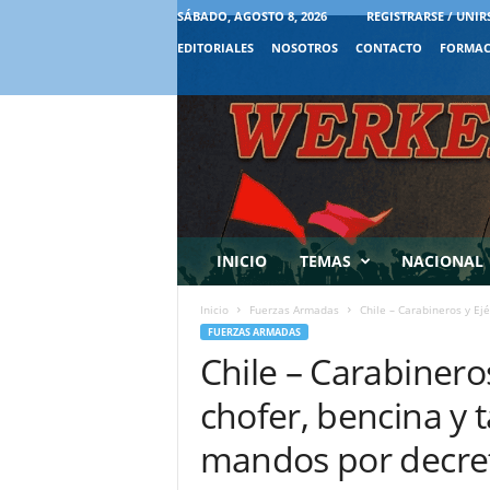
SÁBADO, AGOSTO 8, 2026
REGISTRARSE / UNIR
EDITORIALES
NOSOTROS
CONTACTO
FORMAC
INICIO
TEMAS
NACIONAL
Inicio
Fuerzas Armadas
Chile – Carabineros y Ejér
FUERZAS ARMADAS
Chile – Carabinero
chofer, bencina y ta
mandos por decre