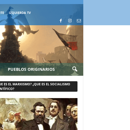
RTE
IZQUIERDA TV
PUEBLOS ORIGINARIOS
UE ES EL MARXISMO? ¿QUE ES EL SOCIALISMO
NTÍFICO?