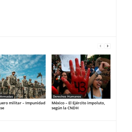
 Armadas
Derechos Humanos
uero militar – Impunidad
México – El Ejército impoluto,
nse
según la CNDH