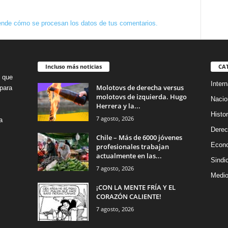
nde cómo se procesan los datos de tus comentarios.
Incluso más noticias
CA
o que
Intern
Molotovs de derecha versus
para
molotovs de izquierda. Hugo
Nacio
Herrera y la...
Histor
7 agosto, 2026
a
Dere
Chile – Más de 6000 jóvenes
Econ
profesionales trabajan
actualmente en las...
Sindi
7 agosto, 2026
Medio
¡CON LA MENTE FRÍA Y EL
CORAZÓN CALIENTE!
7 agosto, 2026