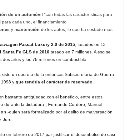
ión de un automóvil
“con todas las características para
 para cada uno, el financiamiento
iones
y
mantención
de los autos, lo que ha costado más
kswagen Passat Luxury 2.0 de 2015
, tasados en 13
 Santa Fe GLS de 2010
tasado en 7 millones. A eso se
s dos años y los 75 millones en combustible.
existe un decreto de la entonces Subsecretaría de Guerra
e 1998 y
que tendría el carácter de reservado
.
 bastante antigüedad con el beneficio, entre estos
fe durante la dictadura-, Fernando Cordero, Manuel
don
-quien será formalizado por el delito de malversación
z Jure.
ito en febrero de 2017 par justificar el desembolso de casi