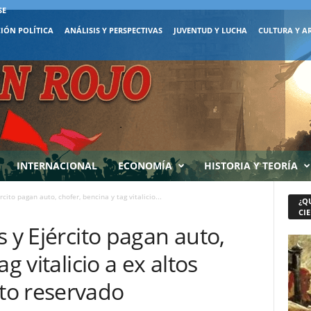
SE
IÓN POLÍTICA
ANÁLISIS Y PERSPECTIVAS
JUVENTUD Y LUCHA
CULTURA Y A
INTERNACIONAL
ECONOMÍA
HISTORIA Y TEORÍA
cito pagan auto, chofer, bencina y tag vitalicio...
¿Q
CIE
s y Ejército pagan auto,
g vitalicio a ex altos
to reservado