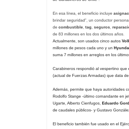
En esa línea, el beneficio incluye
asignac
brindar seguridad”, un conductor personal
de
combustible
,
tag
,
seguros
,
reparac
de 83 millones en los dos últimos años.
Actualmente, son usados cinco autos
Vol
millones de pesos cada uno y un
Hyundai
suma 7 millones en arreglos en los último
Carabineros respondió al vespertino que 
(actual de Fuerzas Armadas) que data d
Además, permite que haya autoridades con
Rodolfo Stange -último comandante en je
Ugarte, Alberto Cienfugos,
Eduardo Gor
de caudales públicos- y Gustavo Gonzále
El beneficio también fue usado en el Ejérc