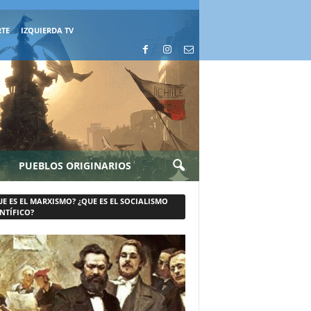
RTE
IZQUIERDA TV
PUEBLOS ORIGINARIOS
UE ES EL MARXISMO? ¿QUE ES EL SOCIALISMO
NTÍFICO?