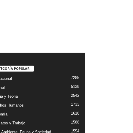
TEGORÍA POPULAR
7285
acional
5139
nal
2542
ia y Teoria
1733
chos Humanos
1618
omía
1588
catos y Trabajo
1554
 Ambiente, Fauna y Sociedad