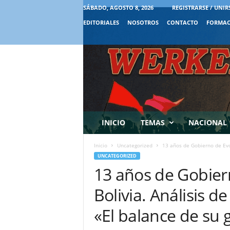
SÁBADO, AGOSTO 8, 2026
REGISTRARSE / UNIR
EDITORIALES
NOSOTROS
CONTACTO
FORMAC
INICIO
TEMAS
NACIONAL
Inicio
Uncategorized
13 años de Gobierno de Evo 
UNCATEGORIZED
13 años de Gobier
Bolivia. Análisis d
«El balance de su