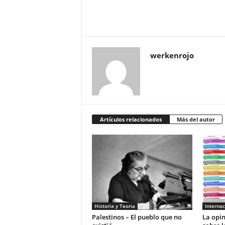
werkenrojo
Artículos relacionados
Más del autor
Historia y Teoria
Internac
Palestinos – El pueblo que no
La opi