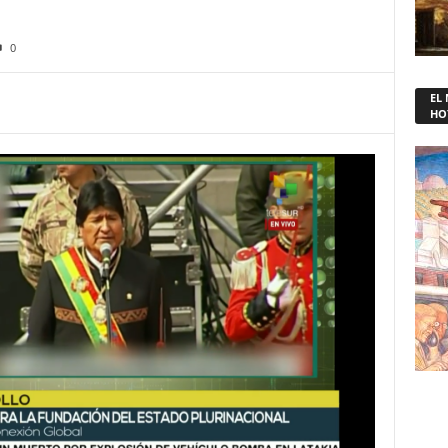
0
EL
HO