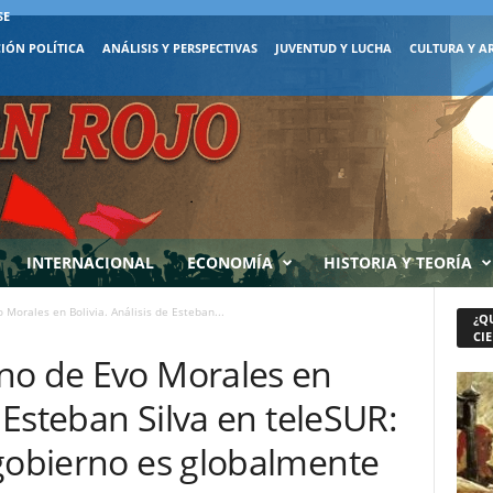
SE
IÓN POLÍTICA
ANÁLISIS Y PERSPECTIVAS
JUVENTUD Y LUCHA
CULTURA Y A
INTERNACIONAL
ECONOMÍA
HISTORIA Y TEORÍA
Morales en Bolivia. Análisis de Esteban...
¿Q
CIE
no de Evo Morales en
e Esteban Silva en teleSUR:
 gobierno es globalmente