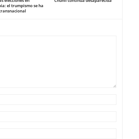
as elecciones en
Chuñil continúa desaparecida
ia: el trumpismo se ha
transnacional