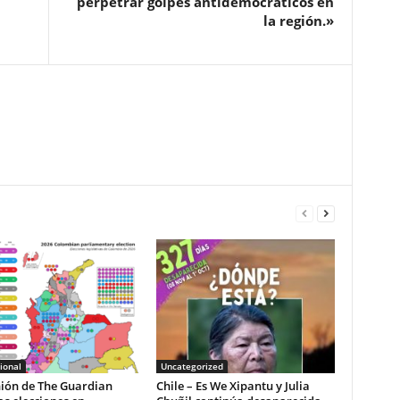
perpetrar golpes antidemocráticos en
la región.»
ional
Uncategorized
nión de The Guardian
Chile – Es We Xipantu y Julia