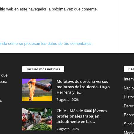
sitio web en este navegador la próxima vez que comente.
nde cómo se procesan los datos de tus comentarios.
Incluso más noticias
CA
o que
Intern
Molotovs de derecha versus
para
molotovs de izquierda. Hugo
Nacio
Herrera y la...
Histor
7 agosto, 2026
a
Dere
Chile – Más de 6000 jóvenes
Econ
profesionales trabajan
actualmente en las...
Sindi
7 agosto, 2026
Medio