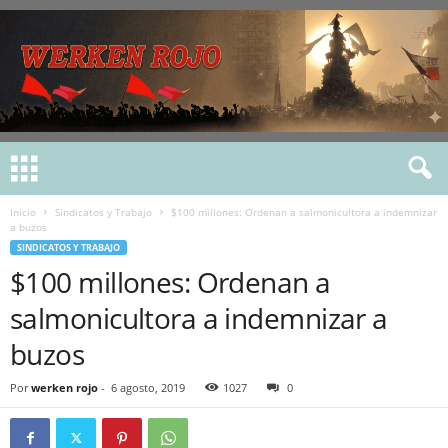
Inicio
Sindicatos y Trabajo
$100 millones: Ordenan a salmonicultora a indemnizar
a buzos
SINDICATOS Y TRABAJO
$100 millones: Ordenan a
salmonicultora a indemnizar a
buzos
Por
werken rojo
-
6 agosto, 2019
1027
0