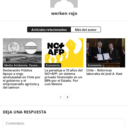
werken rojo
Artículos relacionados
Más del autor
Medio Ambiente, Fauna y Sociedad
Economía
Economía
Declaración Pública
La paradoja a 10 años del
Chile – Reformas
Apoyo a ongs
NO+AFP: un sistema
laborales de José A. Kast
amenazadas en Chile por
privado financiado en un
el gobierno y el
88% por el Estado. Por
empresariado agrícola y
Luis Mesina
del salmon
DEJA UNA RESPUESTA