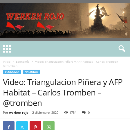
Inicio
Economía
Video: Triangulacion Piñera y AFP Habitat – Carlos Tromben –
@tromben
ECONOMÍA
NACIONAL
Video: Triangulacion Piñera y AFP
Habitat – Carlos Tromben –
@tromben
Por
werken rojo
-
2 diciembre, 2020
1734
0