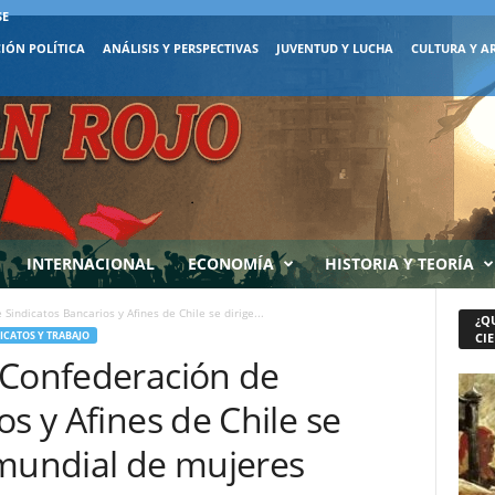
SE
IÓN POLÍTICA
ANÁLISIS Y PERSPECTIVAS
JUVENTUD Y LUCHA
CULTURA Y A
INTERNACIONAL
ECONOMÍA
HISTORIA Y TEORÍA
indicatos Bancarios y Afines de Chile se dirige...
¿Q
ICATOS Y TRABAJO
CIE
 Confederación de
os y Afines de Chile se
 mundial de mujeres