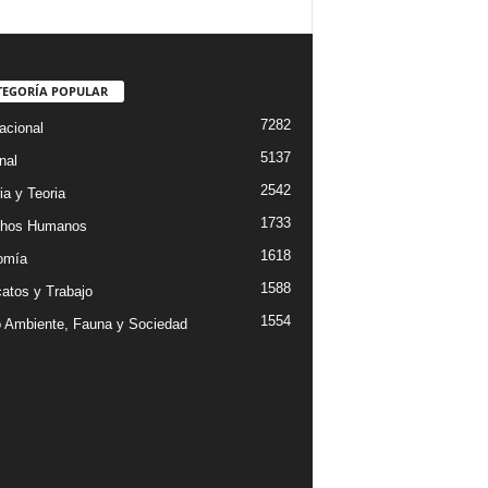
TEGORÍA POPULAR
7282
acional
5137
nal
2542
ia y Teoria
1733
chos Humanos
1618
omía
1588
catos y Trabajo
1554
 Ambiente, Fauna y Sociedad