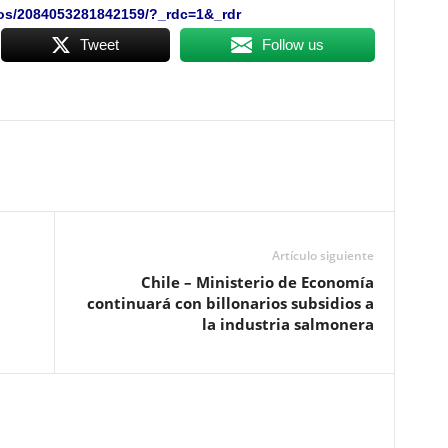
eos/2084053281842159/?_rdc=1&_rdr
Tweet
Follow us
Artículo siguiente
Chile – Ministerio de Economía
continuará con billonarios subsidios a
la industria salmonera