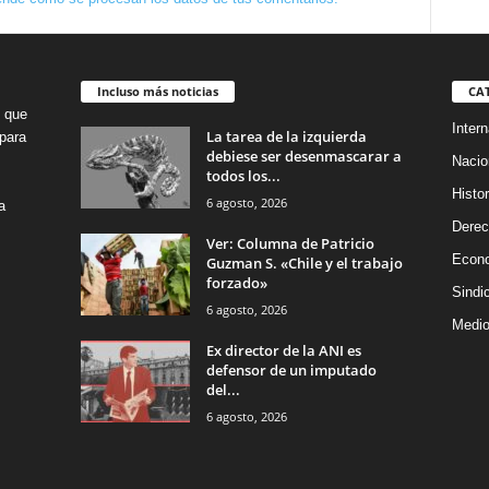
Incluso más noticias
CA
o que
Intern
La tarea de la izquierda
para
debiese ser desenmascarar a
Nacio
todos los...
Histor
6 agosto, 2026
a
Dere
Ver: Columna de Patricio
Econ
Guzman S. «Chile y el trabajo
forzado»
Sindi
6 agosto, 2026
Medio
Ex director de la ANI es
defensor de un imputado
del...
6 agosto, 2026