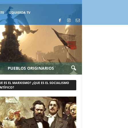
RTE
IZQUIERDA TV
PUEBLOS ORIGINARIOS
UE ES EL MARXISMO? ¿QUE ES EL SOCIALISMO
NTÍFICO?