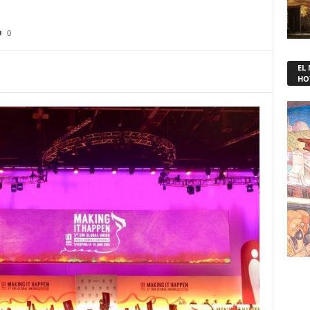
0
EL
HO