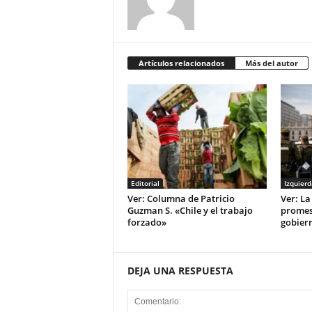
Artículos relacionados
Más del autor
Editorial
Izquierd
Ver: Columna de Patricio
Ver: La
Guzman S. «Chile y el trabajo
promes
forzado»
gobier
DEJA UNA RESPUESTA