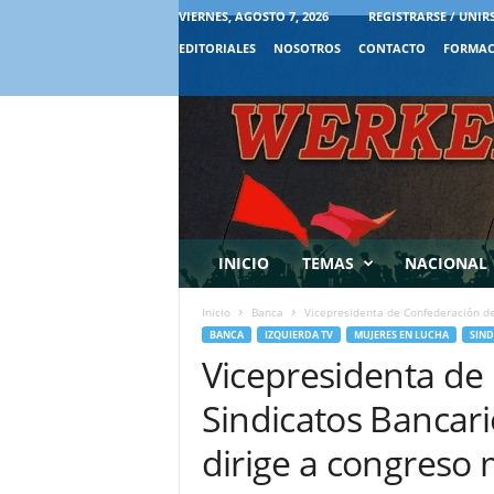
VIERNES, AGOSTO 7, 2026
REGISTRARSE / UNIR
EDITORIALES
NOSOTROS
CONTACTO
FORMAC
INICIO
TEMAS
NACIONAL
Inicio
Banca
Vicepresidenta de Confederación de S
BANCA
IZQUIERDA TV
MUJERES EN LUCHA
SIND
Vicepresidenta de
Sindicatos Bancari
dirige a congreso