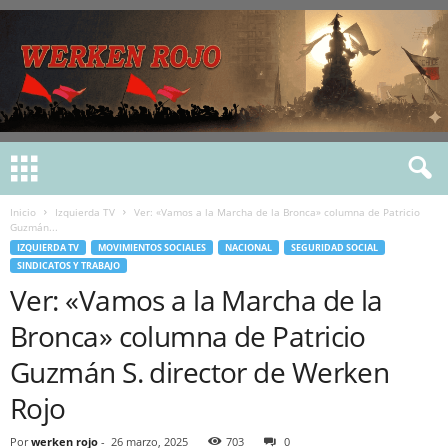
Inicio
Izquierda TV
Ver: «Vamos a la Marcha de la Bronca» columna de Patricio
Guzmán...
IZQUIERDA TV
MOVIMIENTOS SOCIALES
NACIONAL
SEGURIDAD SOCIAL
SINDICATOS Y TRABAJO
Ver: «Vamos a la Marcha de la
Bronca» columna de Patricio
Guzmán S. director de Werken
Rojo
Por
werken rojo
-
26 marzo, 2025
703
0