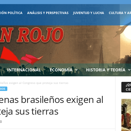
IÓN POLÍTICA
ANÁLISIS Y PERSPECTIVAS
JUVENTUD Y LUCHA
CULTURA Y A
INTERNACIONAL
ECONOMÍA
HISTORIA Y TEORÍA
ileños exigen al Congreso que proteja sus tierras
¿Q
RIOS
CIE
genas brasileños exigen al
ja sus tierras
0