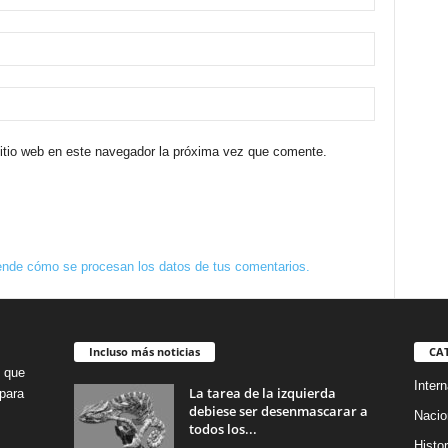
sitio web en este navegador la próxima vez que comente.
nde cómo se procesan los datos de tus comentarios.
Incluso más noticias
CA
o que
Intern
La tarea de la izquierda
para
debiese ser desenmascarar a
Nacio
todos los...
Histor