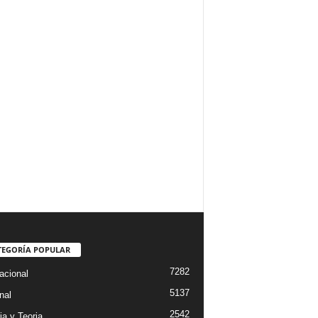
TEGORÍA POPULAR
7282
acional
5137
nal
2542
ia y Teoria