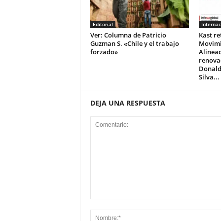
Editorial
Internac
Ver: Columna de Patricio
Kast re
Guzman S. «Chile y el trabajo
Movimi
forzado»
Alinead
renova
Donald
Silva...
DEJA UNA RESPUESTA