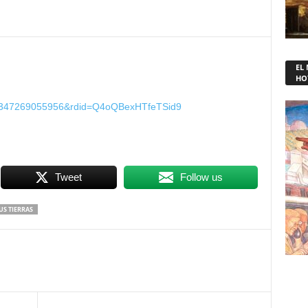
EL
HO
29347269055956&rdid=Q4oQBexHTfeTSid9
Tweet
Follow us
US TIERRAS