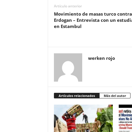
Artículo anterior
Movimiento de masas turco contra
Erdogan – Entrevista con un estud
en Estambul
werken rojo
Artículos relacionados
Más del autor