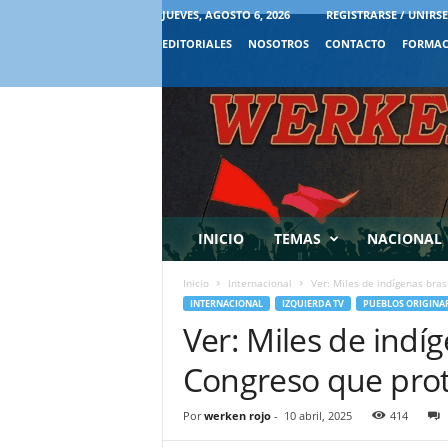
JUEVES, AGOSTO 6, 2026
REGISTRARSE / UNIRSE
EDITORIALES
NOSOTROS
CONTACTO
FORMAC
INICIO
TEMAS
NACIONAL
Inicio
Internacional
Ver: Miles de indígenas bras
INTERNACIONAL
IZQUIERDA TV
PUEBLOS ORIGINA
Ver: Miles de indí
Congreso que prote
Por
werken rojo
-
10 abril, 2025
414