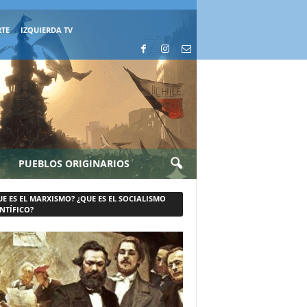
RTE
IZQUIERDA TV
PUEBLOS ORIGINARIOS
UE ES EL MARXISMO? ¿QUE ES EL SOCIALISMO
NTÍFICO?