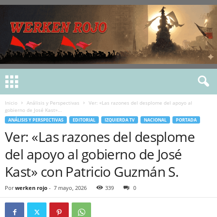
Inicio
Análisis y Perspectivas
Ver: «Las razones del desplome del apoyo al
gobierno de José Kast»...
ANÁLISIS Y PERSPECTIVAS
EDITORIAL
IZQUIERDA TV
NACIONAL
PORTADA
Ver: «Las razones del desplome
del apoyo al gobierno de José
Kast» con Patricio Guzmán S.
Por
werken rojo
-
7 mayo, 2026
339
0