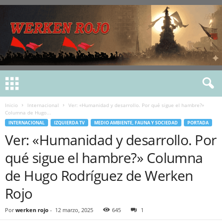
Inicio
Internacional
Ver: «Humanidad y desarrollo. Por qué sigue el hambre?»
Columna de Hugo...
INTERNACIONAL
IZQUIERDA TV
MEDIO AMBIENTE, FAUNA Y SOCIEDAD
PORTADA
Ver: «Humanidad y desarrollo. Por
qué sigue el hambre?» Columna
de Hugo Rodríguez de Werken
Rojo
Por
werken rojo
-
12 marzo, 2025
645
1