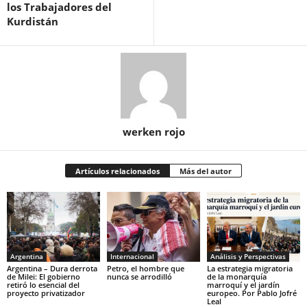
los Trabajadores del
Kurdistán
werken rojo
Artículos relacionados
Más del autor
Argentina
Internacional
Análisis y Perspectivas
Argentina – Dura derrota
Petro, el hombre que
La estrategia migratoria
de Milei: El gobierno
nunca se arrodilló
de la monarquía
retiró lo esencial del
marroquí y el jardín
proyecto privatizador
europeo. Por Pablo Jofré
Leal