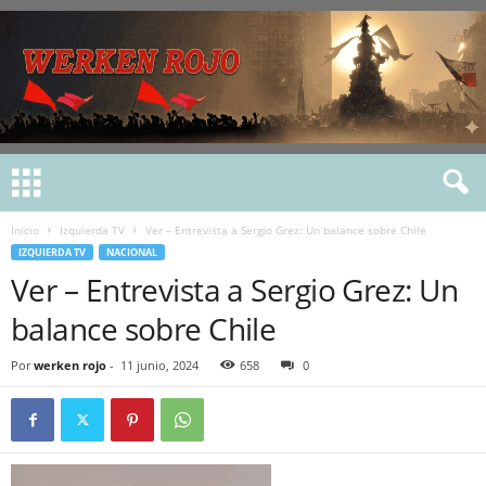
Inicio
Izquierda TV
Ver – Entrevista a Sergio Grez: Un balance sobre Chile
IZQUIERDA TV
NACIONAL
Ver – Entrevista a Sergio Grez: Un
balance sobre Chile
Por
werken rojo
-
11 junio, 2024
658
0