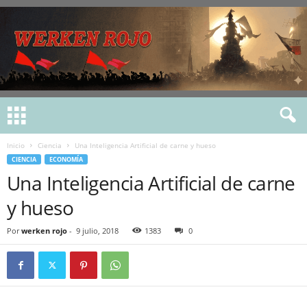
Inicio
Ciencia
Una Inteligencia Artificial de carne y hueso
CIENCIA
ECONOMÍA
Una Inteligencia Artificial de carne
y hueso
Por
werken rojo
-
9 julio, 2018
1383
0