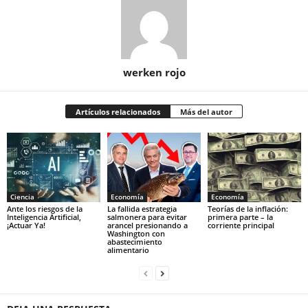
werken rojo
Artículos relacionados
Más del autor
Ciencia
Economía
Economía
Ante los riesgos de la
La fallida estrategia
Teorías de la inflación:
Inteligencia Artificial,
salmonera para evitar
primera parte – la
¡Actuar Ya!
arancel presionando a
corriente principal
Washington con
abastecimiento
alimentario