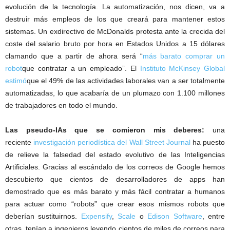
evolución de la tecnología. La automatización, nos dicen, va a
destruir más empleos de los que creará para mantener estos
sistemas. Un exdirectivo de McDonalds protesta ante la crecida del
coste del salario bruto por hora en Estados Unidos a 15 dólares
clamando que a partir de ahora será “
más barato comprar un
robot
que contratar a un empleado”. El
Instituto McKinsey Global
estimó
que el 49% de las actividades laborales van a ser totalmente
automatizadas, lo que acabaría de un plumazo con 1.100 millones
de trabajadores en todo el mundo.
Las pseudo-IAs que se comieron mis deberes:
una
reciente
investigación periodística del Wall Street Journal
ha puesto
de relieve la falsedad del estado evolutivo de las Inteligencias
Artificiales. Gracias al escándalo de los correos de Google hemos
descubierto que cientos de desarrolladores de apps han
demostrado que es más barato y más fácil contratar a humanos
para actuar como “robots” que crear esos mismos robots que
deberían sustituirnos.
Expensify
,
Scale
o
Edison Software
, entre
otras, tenían a ingenieros leyendo cientos de miles de correos para