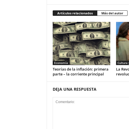
Artículos relacionados
Más del autor
Economía
Cultura 
Teorías de la inflación: primera
La Rev
parte – la corriente principal
revoluc
DEJA UNA RESPUESTA