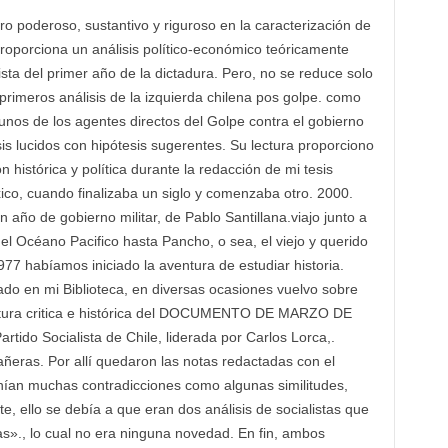
o poderoso, sustantivo y riguroso en la caracterización de
 proporciona un análisis político-económico teóricamente
ista del primer año de la dictadura. Pero, no se reduce solo
‘primeros análisis de la izquierda chilena pos golpe. como
nos de los agentes directos del Golpe contra el gobierno
sis lucidos con hipótesis sugerentes. Su lectura proporciono
 histórica y política durante la redacción de mi tesis
co, cuando finalizaba un siglo y comenzaba otro. 2000.
un año de gobierno militar, de Pablo Santillana.viajo junto a
el Océano Pacifico hasta Pancho, o sea, el viejo y querido
77 habíamos iniciado la aventura de estudiar historia.
tado en mi Biblioteca, en diversas ocasiones vuelvo sobre
 lectura critica e histórica del DOCUMENTO DE MARZO DE
artido Socialista de Chile, liderada por Carlos Lorca,.
ñeras. Por allí quedaron las notas redactadas con el
nían muchas contradicciones como algunas similitudes,
e, ello se debía a que eran dos análisis de socialistas que
as»., lo cual no era ninguna novedad. En fin, ambos