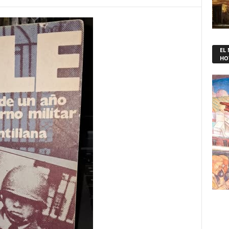
EL
HO