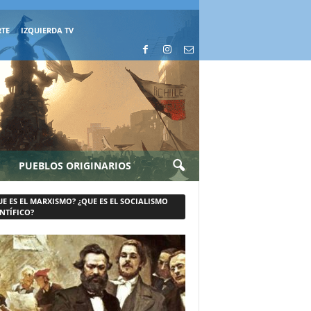
RTE
IZQUIERDA TV
PUEBLOS ORIGINARIOS
UE ES EL MARXISMO? ¿QUE ES EL SOCIALISMO
NTÍFICO?