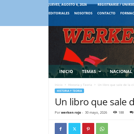
JUEVES, AGOSTO 6, 2026
REGISTRARSE / UNIRSE
EDITORIALES
NOSOTROS
CONTACTO
FORMAC
INICIO
TEMAS
NACIONAL
Inicio
Historia y Teoria
Un libro que sale de la c
HISTORIA Y TEORIA
Un libro que sale 
Por
werken rojo
-
30 mayo, 2026
188