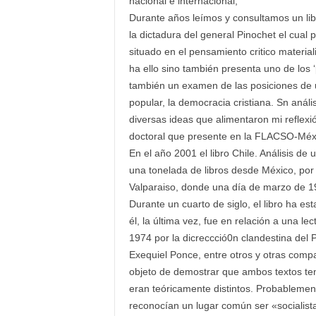
nacional e internacional,
Durante años leímos y consultamos un libr
la dictadura del general Pinochet el cual
situado en el pensamiento critico material
ha ello sino también presenta uno de los 
también un examen de las posiciones de u
popular, la democracia cristiana. Sn análi
diversas ideas que alimentaron mi reflexión
doctoral que presente en la FLACSO-Méxi
En el año 2001 el libro Chile. Análisis de 
una tonelada de libros desde México, por 
Valparaiso, donde una día de marzo de 19
Durante un cuarto de siglo, el libro ha es
él, la última vez, fue en relación a una
1974 por la dicreccció0n clandestina del P
Exequiel Ponce, entre otros y otras compa
objeto de demostrar que ambos textos te
eran teóricamente distintos. Probablement
reconocían un lugar común ser «socialist