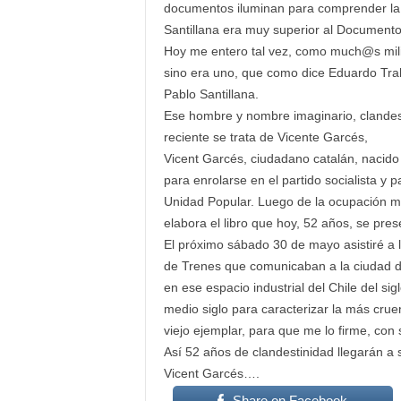
documentos iluminan para comprender la co
Santillana era muy superior al Document
Hoy me entero tal vez, como much@s milita
sino era uno, que como dice Eduardo Tra
Pablo Santillana.
Ese hombre y nombre imaginario, clandest
reciente se trata de Vicente Garcés,
Vicent Garcés, ciudadano catalán, nacido
para enrolarse en el partido socialista y p
Unidad Popular. Luego de la ocupación mili
elabora el libro que hoy, 52 años, se pres
El próximo sábado 30 de mayo asistiré a l
de Trenes que comunicaban a la ciudad de 
en ese espacio industrial del Chile del si
medio siglo para caracterizar la más crue
viejo ejemplar, para que me lo firme, con
Así 52 años de clandestinidad llegarán a 
Vicent Garcés….
Share on Facebook