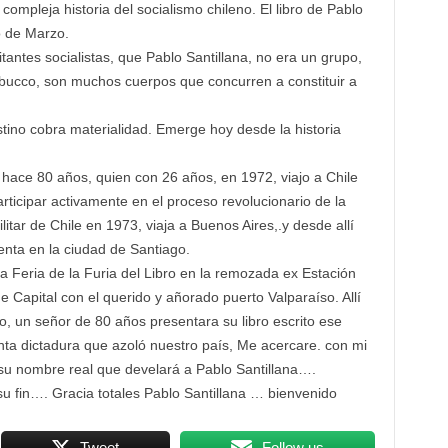
mpleja historia del socialismo chileno. El libro de Pablo
o de Marzo.
ntes socialistas, que Pablo Santillana, no era un grupo,
bucco, son muchos cuerpos que concurren a constituir a
ino cobra materialidad. Emerge hoy desde la historia
 hace 80 años, quien con 26 años, en 1972, viajo a Chile
articipar activamente en el proceso revolucionario de la
tar de Chile en 1973, viaja a Buenos Aires,.y desde allí
enta en la ciudad de Santiago.
a Feria de la Furia del Libro en la remozada ex Estación
Capital con el querido y añorado puerto Valparaíso. Allí
glo, un señor de 80 años presentara su libro escrito ese
nta dictadura que azoló nuestro país, Me acercare. con mi
 su nombre real que develará a Pablo Santillana….
su fin…. Gracia totales Pablo Santillana … bienvenido
Tweet
Follow us