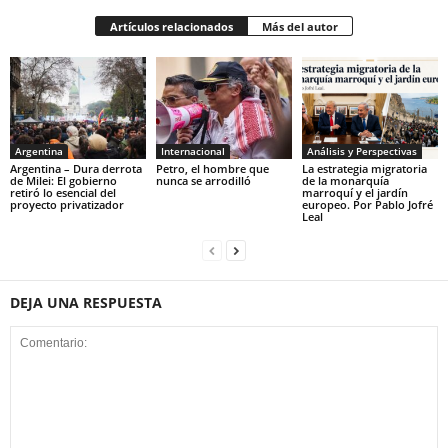
Artículos relacionados
Más del autor
Argentina
Internacional
Análisis y Perspectivas
Argentina – Dura derrota
Petro, el hombre que
La estrategia migratoria
de Milei: El gobierno
nunca se arrodilló
de la monarquía
retiró lo esencial del
marroquí y el jardín
proyecto privatizador
europeo. Por Pablo Jofré
Leal
DEJA UNA RESPUESTA