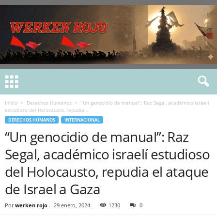
Inicio
Derechos Humanos
“Un genocidio de manual”: Raz Segal, académico israelí
estudioso del Holocausto, repudia...
DERECHOS HUMANOS
INTERNACIONAL
“Un genocidio de manual”: Raz
Segal, académico israelí estudioso
del Holocausto, repudia el ataque
de Israel a Gaza
Por
werken rojo
-
29 enero, 2024
1230
0