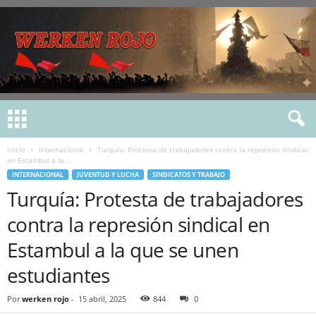
Inicio
Internacional
Turquía: Protesta de trabajadores contra la represión sindical
en Estambul a la...
INTERNACIONAL
JUVENTUD Y LUCHA
SINDICATOS Y TRABAJO
Turquía: Protesta de trabajadores
contra la represión sindical en
Estambul a la que se unen
estudiantes
Por
werken rojo
-
15 abril, 2025
844
0