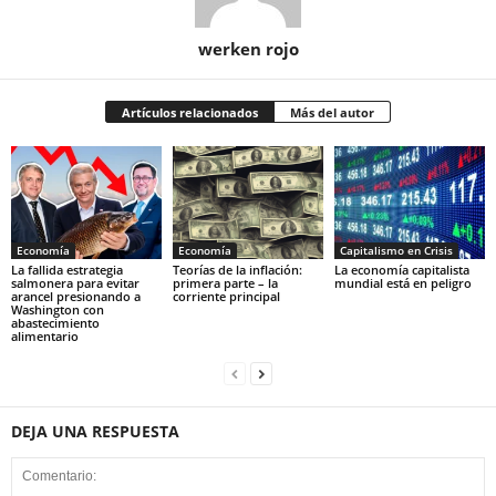
werken rojo
Artículos relacionados
Más del autor
Economía
Economía
Capitalismo en Crisis
La fallida estrategia
Teorías de la inflación:
La economía capitalista
salmonera para evitar
primera parte – la
mundial está en peligro
arancel presionando a
corriente principal
Washington con
abastecimiento
alimentario
DEJA UNA RESPUESTA