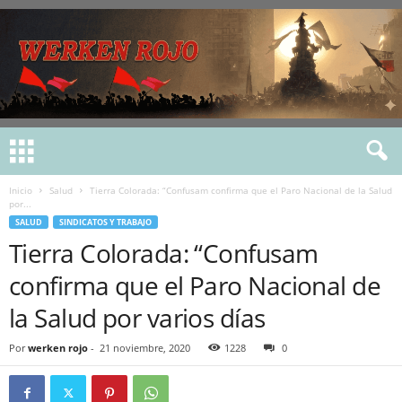
Inicio
Salud
Tierra Colorada: “Confusam confirma que el Paro Nacional de la Salud
por...
SALUD
SINDICATOS Y TRABAJO
Tierra Colorada: “Confusam
confirma que el Paro Nacional de
la Salud por varios días
Por
werken rojo
-
21 noviembre, 2020
1228
0