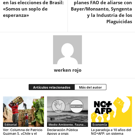
en las elecciones de Brasil:
planes FAO de aliarse con
«Somos un soplo de
Bayer/Monsanto, Syngenta
esperanza»
y la Industria de los
Plaguicidas
werken rojo
Artículos relacionados
Más del autor
Editorial
Medio Ambiente, Fauna y Sociedad
Economía
Ver: Columna de Patricio
Declaración Pública
La paradoja a 10 años del
Guzman S. «Chile y el
Apoyo a ongs
NO+AFP: un sistema