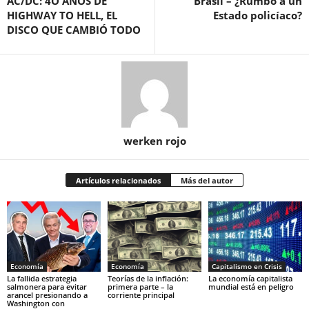
AC/DC: 4O AÑOS DE
Brasil – ¿Rumbo a un
HIGHWAY TO HELL, EL
Estado policíaco?
DISCO QUE CAMBIÓ TODO
werken rojo
Artículos relacionados
Más del autor
Economía
Economía
Capitalismo en Crisis
La fallida estrategia
Teorías de la inflación:
La economía capitalista
salmonera para evitar
primera parte – la
mundial está en peligro
arancel presionando a
corriente principal
Washington con