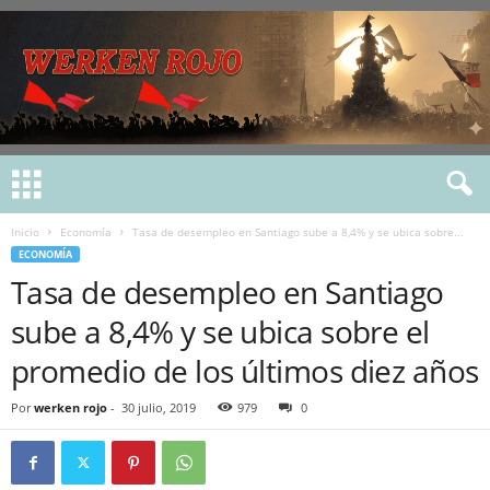
Inicio
Economía
Tasa de desempleo en Santiago sube a 8,4% y se ubica sobre...
ECONOMÍA
Tasa de desempleo en Santiago
sube a 8,4% y se ubica sobre el
promedio de los últimos diez años
Por
werken rojo
-
30 julio, 2019
979
0