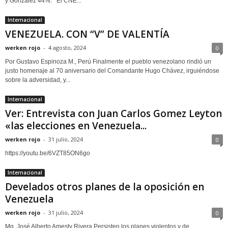
y González 44%. El CNE...
Internacional
VENEZUELA. CON “V” DE VALENTÍA
werken rojo
-
4 agosto, 2024
0
Por Gustavo Espinoza M., Perú Finalmente el pueblo venezolano rindió un
justo homenaje al 70 aniversario del Comandante Hugo Chávez, irguiéndose
sobre la adversidad, y...
Internacional
Ver: Entrevista con Juan Carlos Gomez Leyton
«las elecciones en Venezuela...
werken rojo
-
31 julio, 2024
0
https://youtu.be/6VZT85ON6go
Internacional
Develados otros planes de la oposición en
Venezuela
werken rojo
-
31 julio, 2024
0
Mg. José Alberto Amesty Rivera Persisten los planes violentos y de