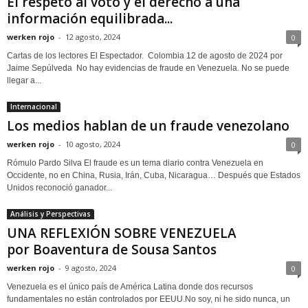
El respeto al voto y el derecho a una
información equilibrada...
werken rojo
-
12 agosto, 2024
0
Cartas de los lectores El Espectador. Colombia 12 de agosto de 2024 por
Jaime Sepúlveda No hay evidencias de fraude en Venezuela. No se puede
llegar a...
Internacional
Los medios hablan de un fraude venezolano
werken rojo
-
10 agosto, 2024
0
Rómulo Pardo Silva El fraude es un tema diario contra Venezuela en
Occidente, no en China, Rusia, Irán, Cuba, Nicaragua… Después que Estados
Unidos reconoció ganador...
Análisis y Perspectivas
UNA REFLEXIÓN SOBRE VENEZUELA
por Boaventura de Sousa Santos
werken rojo
-
9 agosto, 2024
0
Venezuela es el único país de América Latina donde dos recursos
fundamentales no están controlados por EEUU.No soy, ni he sido nunca, un