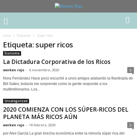
Inicio
Etiquetas
Super ricos
Etiqueta: super ricos
Economía
La Dictadura Corporativa de los Ricos
werken rojo
-
6 noviembre, 2020
0
Nora Fernández Hace poco escuché a unos amigos alabando la filantropía de
Bill Gates; todavía me sorprende como la gente responde a los
multimillonarios. Los...
Uncategorized
2020 COMIENZA CON LOS SÚPER-RICOS DEL
PLANETA MÁS RICOS AÚN
werken rojo
-
16 febrero, 2020
0
por Alex García La gran brecha económica entre la minoría súper rica del