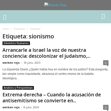
Inicio
Etiquetas
Sionismo
Etiqueta: sionismo
Derechos Humanos
Arrancarle a Israel la voz de nuestra
conciencia: descolonizar el judaísmo,...
werken rojo
-
18 julio, 2025
0
La Izquierda Diario ¿Quién habla hoy en nombre de los judíos? Esta pregunta,
tan simple como inquietante, atraviesa el centro mismo de la batalla
ideológica...
Análisis y Perspectivas
Extrema derecha – Cuando la acusación de
antisemitismo se convierte en...
werken rojo
-
8 julio, 2024
0