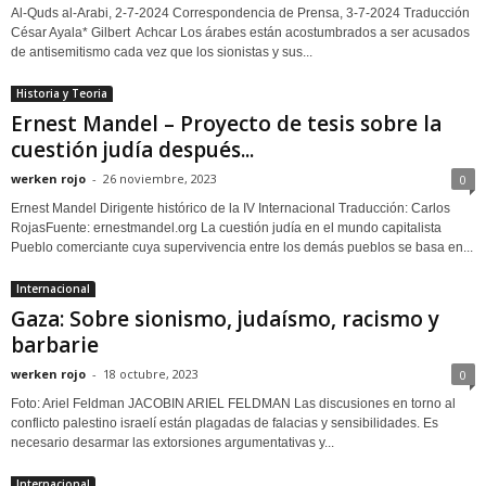
Al-Quds al-Arabi, 2-7-2024 Correspondencia de Prensa, 3-7-2024 Traducción
César Ayala* Gilbert Achcar Los árabes están acostumbrados a ser acusados
de antisemitismo cada vez que los sionistas y sus...
Historia y Teoria
Ernest Mandel – Proyecto de tesis sobre la
cuestión judía después...
werken rojo
-
26 noviembre, 2023
0
Ernest Mandel Dirigente histórico de la IV Internacional Traducción: Carlos
RojasFuente: ernestmandel.org La cuestión judía en el mundo capitalista
Pueblo comerciante cuya supervivencia entre los demás pueblos se basa en...
Internacional
Gaza: Sobre sionismo, judaísmo, racismo y
barbarie
werken rojo
-
18 octubre, 2023
0
Foto: Ariel Feldman JACOBIN ARIEL FELDMAN Las discusiones en torno al
conflicto palestino israelí están plagadas de falacias y sensibilidades. Es
necesario desarmar las extorsiones argumentativas y...
Internacional