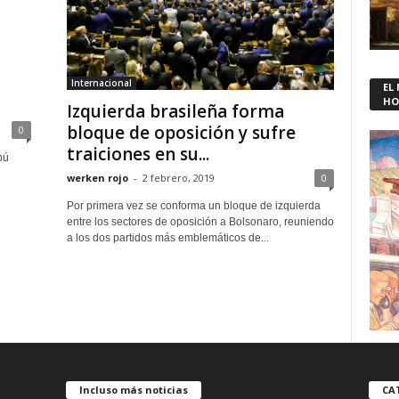
Internacional
EL
HO
Izquierda brasileña forma
bloque de oposición y sufre
0
traiciones en su...
bú
werken rojo
-
2 febrero, 2019
0
Por primera vez se conforma un bloque de izquierda
entre los sectores de oposición a Bolsonaro, reuniendo
a los dos partidos más emblemáticos de...
Incluso más noticias
CA