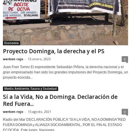
Economía
Proyecto Dominga, la derecha y el PS
werken rojo
-
15 enero, 2025
0
Juan Fran Torrez El expresidente Sebastián Piñera, la derecha nacional y el
gran empresariado han sido los grandes impulsores del Proyecto Dominga, un
proyecto ecocida...
Medio Ambiente, Fauna y Sociedad
Sí a la Vida, No a Dominga. Declaración de
Red Fuera...
werken rojo
-
15 agosto, 2021
0
Radio del Mar DECLARACIÓN PÚBLICA “SI A LA VIDA, NO A DOMINGA”RED
FUERA DOMINGA y ALIANZA SOCIOAMBIENTAL, POR EL FIN AL ESTADO
ECOCIDA. Este lunes, Naciones...