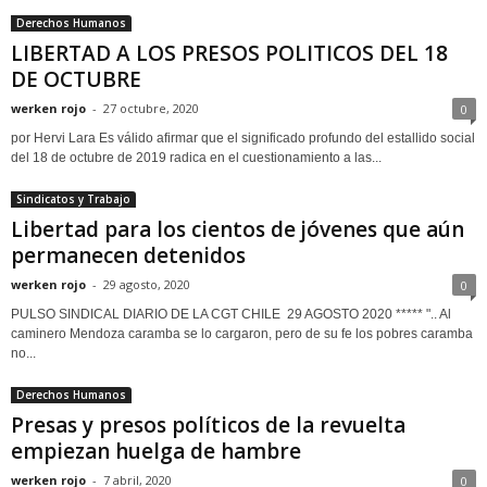
Derechos Humanos
LIBERTAD A LOS PRESOS POLITICOS DEL 18
DE OCTUBRE
werken rojo
-
27 octubre, 2020
0
por Hervi Lara Es válido afirmar que el significado profundo del estallido social
del 18 de octubre de 2019 radica en el cuestionamiento a las...
Sindicatos y Trabajo
Libertad para los cientos de jóvenes que aún
permanecen detenidos
werken rojo
-
29 agosto, 2020
0
PULSO SINDICAL DIARIO DE LA CGT CHILE 29 AGOSTO 2020 ***** ".. Al
caminero Mendoza caramba se lo cargaron, pero de su fe los pobres caramba
no...
Derechos Humanos
Presas y presos políticos de la revuelta
empiezan huelga de hambre
werken rojo
-
7 abril, 2020
0