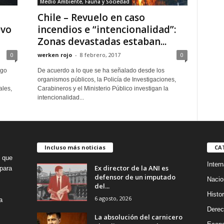
Medio Ambiente, Fauna y Sociedad
Chile – Revuelo en caso
evo
incendios e “intencionalidad”:
Zonas devastadas estaban...
0
werken rojo
-
8 febrero, 2017
0
igo
De acuerdo a lo que se ha señalado desde los
organismos públicos, la Policía de Investigaciones,
ales,
Carabineros y el Ministerio Público investigan la
intencionalidad...
Incluso más noticias
CA
o que
Intern
Ex director de la ANI es
para
defensor de un imputado
Nacio
del...
Histor
6 agosto, 2026
a
Dere
La absolución del carnicero