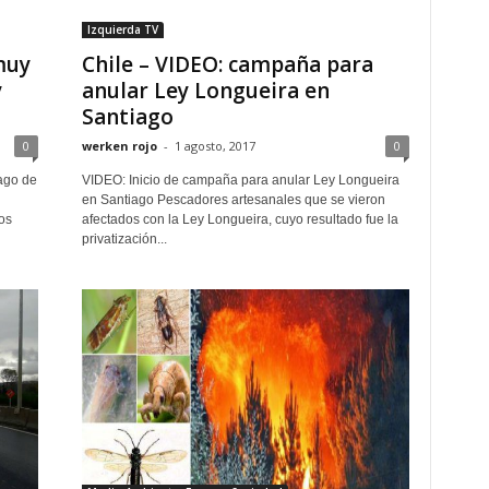
Izquierda TV
muy
Chile – VIDEO: campaña para
y
anular Ley Longueira en
Santiago
0
werken rojo
-
1 agosto, 2017
0
ago de
VIDEO: Inicio de campaña para anular Ley Longueira
en Santiago Pescadores artesanales que se vieron
os
afectados con la Ley Longueira, cuyo resultado fue la
privatización...