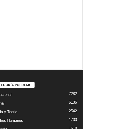
TEGORÍA POPULAR
7282
acional
5135
nal
2542
ia y Teoria
1733
chos Humanos
1618