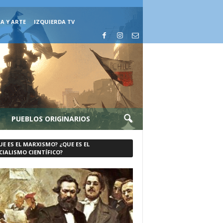
A Y ARTE
IZQUIERDA TV
PUEBLOS ORIGINARIOS
UE ES EL MARXISMO? ¿QUE ES EL
CIALISMO CIENTÍFICO?