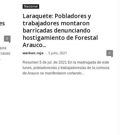
Nacional
Laraquete: Pobladores y
es
trabajadores montaron
barricadas denunciando
hostigamiento de Forestal
0
Arauco...
gura
werken rojo
-
5 julio, 2021
0
 casas
.
Resumen 5 de jul. de 2021 En la madrugada de este
lunes, pobladores/as y trabajadores/as de la comuna
de Arauco se manifestaron cortando...