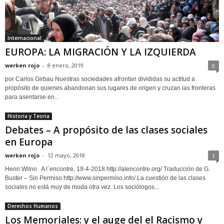
Internacional
EUROPA: LA MIGRACIÓN Y LA IZQUIERDA
werken rojo
-
8 enero, 2019
0
por Carlos Girbau Nuestras sociedades afrontan divididas su actitud a
propósito de quienes abandonan sus lugares de origen y cruzan las fronteras
para asentarse en...
Historia y Teoria
Debates – A propósito de las clases sociales
en Europa
werken rojo
-
12 mayo, 2018
1
Henri Wilno A l´encontre, 19-4-2018 http://alencontre.org/ Traducción de G.
Buster – Sin Permiso http://www.sinpermiso.info/ La cuestión de las clases
sociales no está muy de moda otra vez. Los sociólogos...
Derechos Humanos
Los Memoriales: y el auge del el Racismo y