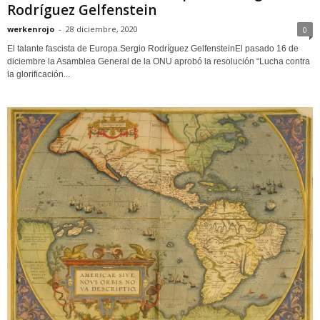
Rodríguez Gelfenstein
werkenrojo
-
28 diciembre, 2020
0
El talante fascista de Europa.Sergio Rodríguez GelfensteinEl pasado 16 de
diciembre la Asamblea General de la ONU aprobó la resolución “Lucha contra
la glorificación...