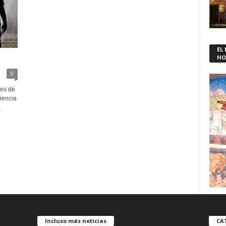
EL
HO
0
les de
iencia
,
Incluso más noticias
CA