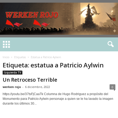
Inicio
Etiquetas
Estatua a Patricio Aylwin
Etiqueta: estatua a Patricio Aylwin
Izquierda TV
Un Retroceso Terrible
werken rojo
-
6 diciembre, 2022
0
https://youtu.be/37tsFjCaaTk Columna de Hugo Rodriguez a propósito del
Monumento para Patricio Aylwin personaje a quien se le ha lavado la imagen
durante los últimos 30...