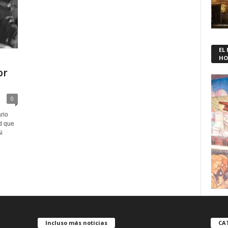
EL
HO
or
0
rio
d que
i
Incluso más noticias
CA