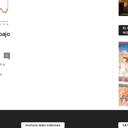
EL
bajo
HO
0
o a
un
Incluso más noticias
CA