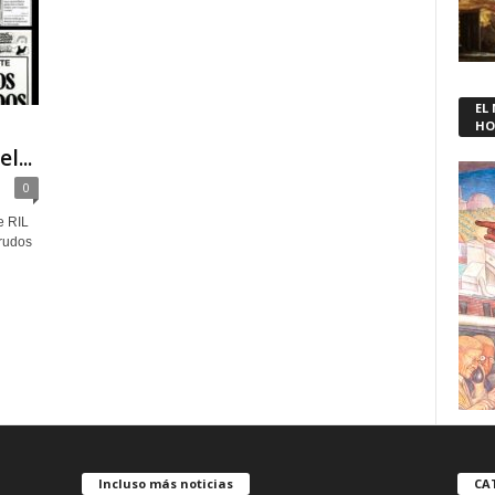
EL
HO
l...
0
e RIL
crudos
Incluso más noticias
CA