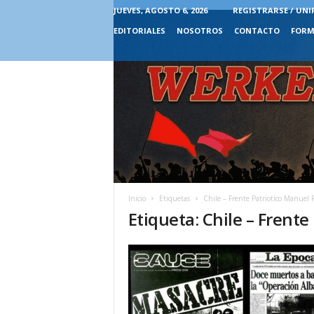
JUEVES, AGOSTO 6, 2026
REGISTRARSE / UNI
EDITORIALES
NOSOTROS
CONTACTO
FORM
Inicio
Etiquetas
Chile – Frente Patriotico Manuel
Etiqueta: Chile – Frent