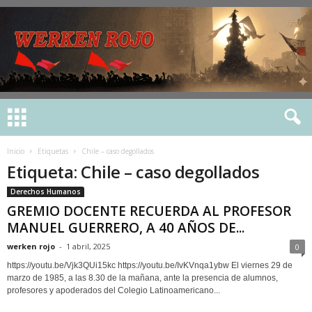
Inicio
Etiquetas
Chile – caso degollados
Etiqueta: Chile – caso degollados
Derechos Humanos
GREMIO DOCENTE RECUERDA AL PROFESOR
MANUEL GUERRERO, A 40 AÑOS DE...
werken rojo
-
1 abril, 2025
0
https://youtu.be/Vjk3QUi15kc https://youtu.be/IvKVnqa1ybw El viernes 29 de
marzo de 1985, a las 8.30 de la mañana, ante la presencia de alumnos,
profesores y apoderados del Colegio Latinoamericano...