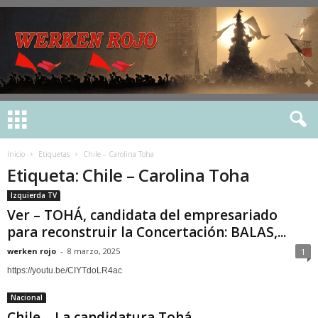
Inicio
Etiquetas
Chile – Carolina Toha
Etiqueta: Chile – Carolina Toha
Izquierda TV
Ver – TOHÁ, candidata del empresariado
para reconstruir la Concertación: BALAS,...
werken rojo
-
8 marzo, 2025
1
https://youtu.be/CIYTdoLR4ac
Nacional
Chile – La candidatura Tohá