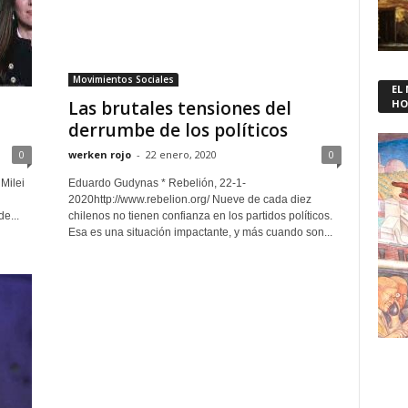
Movimientos Sociales
EL
Las brutales tensiones del
HO
derrumbe de los políticos
0
werken rojo
-
22 enero, 2020
0
Milei
Eduardo Gudynas * Rebelión, 22-1-
2020http://www.rebelion.org/ Nueve de cada diez
e...
chilenos no tienen confianza en los partidos políticos.
Esa es una situación impactante, y más cuando son...