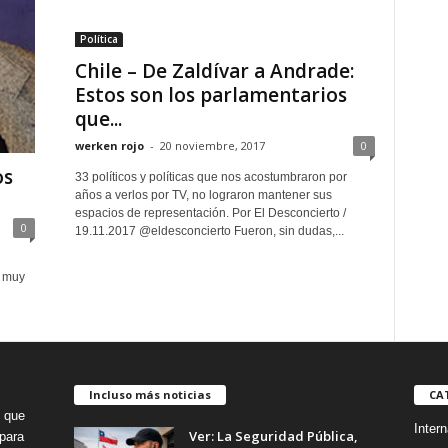
Política
Chile – De Zaldívar a Andrade:
Estos son los parlamentarios
que...
werken rojo
-
20 noviembre, 2017
0
os
33 políticos y políticas que nos acostumbraron por
años a verlos por TV, no lograron mantener sus
espacios de representación. Por El Desconcierto /
0
19.11.2017 @eldesconcierto Fueron, sin dudas,...
a muy
Incluso más noticias
CA
o que
Intern
Ver: La Seguridad Pública,
para