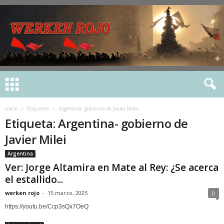
Inicio
Etiquetas
Argentina- gobierno de Javier Milei
Etiqueta: Argentina- gobierno de
Javier Milei
Argentina
Ver: Jorge Altamira en Mate al Rey: ¿Se acerca
el estallido...
werken rojo
-
15 marzo, 2025
0
https://youtu.be/Ccp3sQx7OeQ