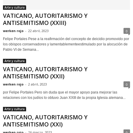
Arte y cultura
VATICANO, AUTORITARISMO Y
ANTISEMITISMO (XXIII)
werken rojo
-
22 abril, 2023
0
Felipe Portales Pese a la reafirmación del concepto de deicidio promovido por
los obispos conservadores y lamentablementeestimulado por la alocución de
Pablo VI de Semana...
Arte y cultura
VATICANO, AUTORITARISMO Y
ANTISEMITISMO (XXII)
werken rojo
-
2 abril, 2023
0
por Felipe Portales Pero sin duda que el mayor apoyo para mejorar las
relaciones con los judíos lo obtuvo Juan XXIII de la propia Iglesia alemana...
Arte y cultura
VATICANO, AUTORITARISMO Y
ANTISEMITISMO (XXI)
werken rojo
-
26 marzo, 2023
0