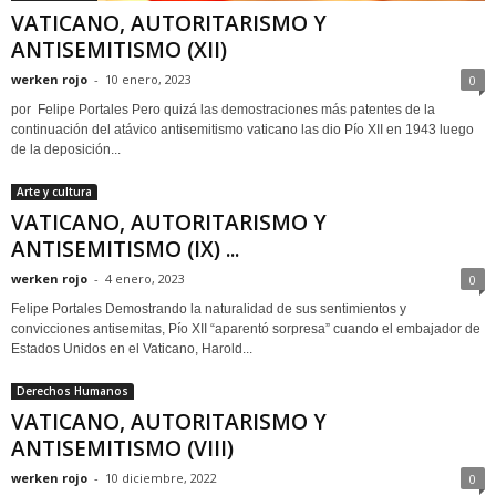
VATICANO, AUTORITARISMO Y
ANTISEMITISMO (XII)
werken rojo
-
10 enero, 2023
0
por Felipe Portales Pero quizá las demostraciones más patentes de la
continuación del atávico antisemitismo vaticano las dio Pío XII en 1943 luego
de la deposición...
Arte y cultura
VATICANO, AUTORITARISMO Y
ANTISEMITISMO (IX) ...
werken rojo
-
4 enero, 2023
0
Felipe Portales Demostrando la naturalidad de sus sentimientos y
convicciones antisemitas, Pío XII “aparentó sorpresa” cuando el embajador de
Estados Unidos en el Vaticano, Harold...
Derechos Humanos
VATICANO, AUTORITARISMO Y
ANTISEMITISMO (VIII)
werken rojo
-
10 diciembre, 2022
0