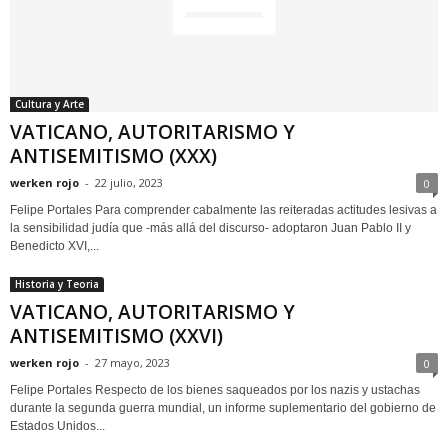
Cultura y Arte
VATICANO, AUTORITARISMO Y
ANTISEMITISMO (XXX)
werken rojo
-
22 julio, 2023
0
Felipe Portales Para comprender cabalmente las reiteradas actitudes lesivas a
la sensibilidad judía que -más allá del discurso- adoptaron Juan Pablo II y
Benedicto XVI,...
Historia y Teoria
VATICANO, AUTORITARISMO Y
ANTISEMITISMO (XXVI)
werken rojo
-
27 mayo, 2023
0
Felipe Portales Respecto de los bienes saqueados por los nazis y ustachas
durante la segunda guerra mundial, un informe suplementario del gobierno de
Estados Unidos...