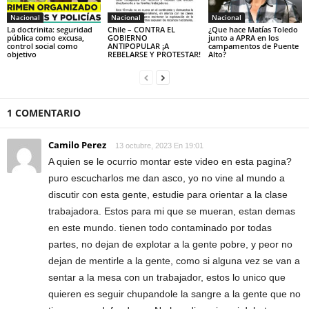
Nacional
Nacional
Nacional
La doctrinita: seguridad
Chile – CONTRA EL
¿Que hace Matías Toledo
pública como excusa,
GOBIERNO
junto a APRA en los
control social como
ANTIPOPULAR ¡A
campamentos de Puente
objetivo
REBELARSE Y PROTESTAR!
Alto?
1 COMENTARIO
Camilo Perez
13 octubre, 2023 En 19:01
A quien se le ocurrio montar este video en esta pagina?
puro escucharlos me dan asco, yo no vine al mundo a
discutir con esta gente, estudie para orientar a la clase
trabajadora. Estos para mi que se mueran, estan demas
en este mundo. tienen todo contaminado por todas
partes, no dejan de explotar a la gente pobre, y peor no
dejan de mentirle a la gente, como si alguna vez se van a
sentar a la mesa con un trabajador, estos lo unico que
quieren es seguir chupandole la sangre a la gente que no