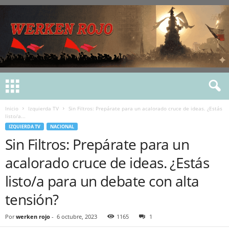
Inicio
Izquierda TV
Sin Filtros: Prepárate para un acalorado cruce de ideas. ¿Estás
listo/a...
IZQUIERDA TV
NACIONAL
Sin Filtros: Prepárate para un
acalorado cruce de ideas. ¿Estás
listo/a para un debate con alta
tensión?
Por
werken rojo
-
6 octubre, 2023
1165
1