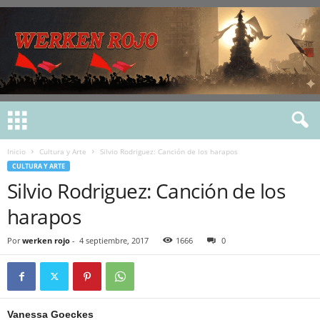
Inicio
Cultura y Arte
Silvio Rodriguez: Canción de los harapos
CULTURA Y ARTE
Silvio Rodriguez: Canción de los
harapos
Por
werken rojo
-
4 septiembre, 2017
1666
0
Vanessa Goeckes