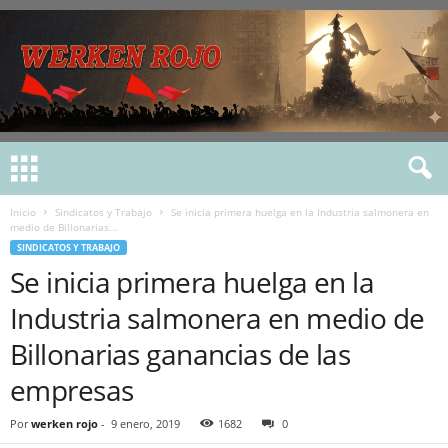
Inicio
Sindicatos y Trabajo
Se inicia primera huelga en la Industria salmonera en
medio de Billonarias...
SINDICATOS Y TRABAJO
Se inicia primera huelga en la
Industria salmonera en medio de
Billonarias ganancias de las
empresas
Por
werken rojo
-
9 enero, 2019
1682
0