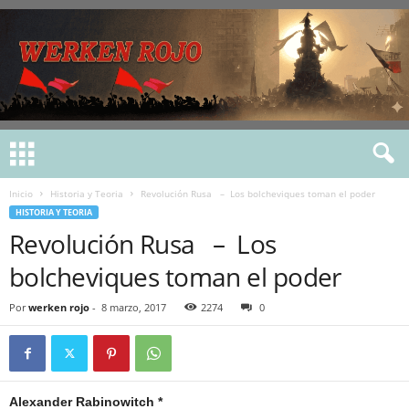
Inicio
Historia y Teoria
Revolución Rusa – Los bolcheviques toman el poder
HISTORIA Y TEORIA
Revolución Rusa – Los
bolcheviques toman el poder
Por
werken rojo
-
8 marzo, 2017
2274
0
Alexander Rabinowitch *