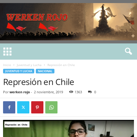
Inicio
Juventud y Lucha
Represión en Chile
JUVENTUD Y LUCHA
NACIONAL
Represión en Chile
Por
werken rojo
-
2 noviembre, 2019
1363
0