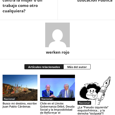
contra la mujer o un
Educación Pública
trabajo como otro
cualquiera?
werken rojo
Artículos relacionados
Más del autor
Nacional
Nacional
Nacional
Busco mi destino, escribe
Chile en el Límite:
Juan Pablo Cárdenas
Gobernanza Débil, Deuda
¡¡La “Pseudo izquierda”
Social y la Imposibilidad
esquizofrénica… y la
de Reformar el
derecha “sicópata”!!