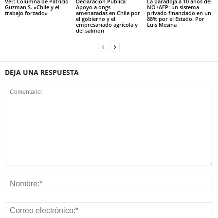
Ver: Columna de Patricio
Declaración Pública
La paradoja a 10 años del
Guzman S. «Chile y el
Apoyo a ongs
NO+AFP: un sistema
trabajo forzado»
amenazadas en Chile por
privado financiado en un
el gobierno y el
88% por el Estado. Por
empresariado agrícola y
Luis Mesina
del salmon
DEJA UNA RESPUESTA