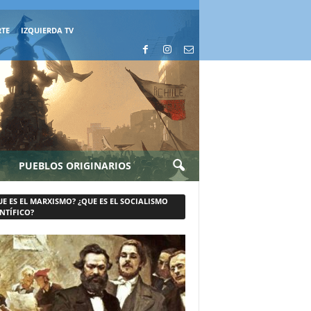
RTE
IZQUIERDA TV
PUEBLOS ORIGINARIOS
UE ES EL MARXISMO? ¿QUE ES EL SOCIALISMO
NTÍFICO?