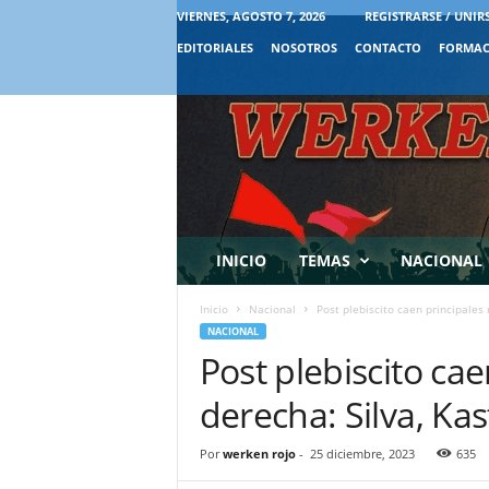
VIERNES, AGOSTO 7, 2026
REGISTRARSE / UNIR
EDITORIALES
NOSOTROS
CONTACTO
FORMAC
INICIO
TEMAS
NACIONAL
Inicio
Nacional
Post plebiscito caen principales 
NACIONAL
Post plebiscito cae
derecha: Silva, Kas
Por
werken rojo
-
25 diciembre, 2023
635