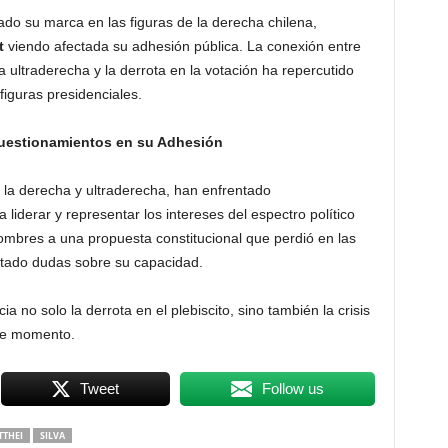
jado su marca en las figuras de la derecha chilena,
t
viendo afectada su adhesión pública. La conexión entre
a ultraderecha y la derrota en la votación ha repercutido
iguras presidenciales.
Cuestionamientos en su Adhesión
 la derecha y ultraderecha, han enfrentado
liderar y representar los intereses del espectro político
ombres a una propuesta constitucional que perdió en las
antado dudas sobre su capacidad.
no solo la derrota en el plebiscito, sino también la crisis
ste momento.
Tweet
Follow us
TTHEI
SILVA