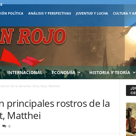
SE
IÓN POLÍTICA
ANÁLISIS Y PERSPECTIVAS
JUVENTUD Y LUCHA
CULTURA Y A
INTERNACIONAL
ECONOMÍA
HISTORIA Y TEORÍA
rostros de la derecha: Silva, Kast, Matthei
¿Q
CIE
n principales rostros de la
t, Matthei
0