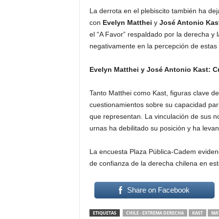
La derrota en el plebiscito también ha de
con
Evelyn Matthei
y
José Antonio Kas
el “A Favor” respaldado por la derecha y l
negativamente en la percepción de estas f
Evelyn Matthei y José Antonio Kast: 
Tanto Matthei como Kast, figuras clave de
cuestionamientos sobre su capacidad para 
que representan. La vinculación de sus n
urnas ha debilitado su posición y ha lev
La encuesta Plaza Pública-Cadem evidencia 
de confianza de la derecha chilena en e
Share on Facebook
ETIQUETAS
CHILE - EXTREMA DERECHA
KAST
MA